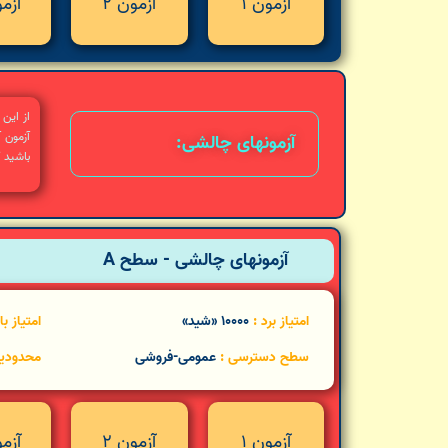
آزمون 1
آزمون 2
آزمو
از این
آزمون آ
آزمونهای چالشی:
باشید 
آزمونهای چالشی - سطح A
امتیاز برد :
10000 «شید»
امتیاز ب
سطح دسترسی :
عمومی-فروشی
محدودی
آزمون 1
آزمون 2
آزمو