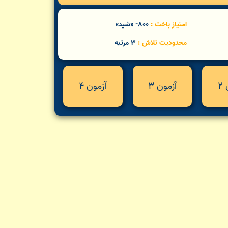
امتیاز باخت :
800- «شید»
محدودیت تلاش :
3 مرتبه
2
آزمون 3
آزمون 4