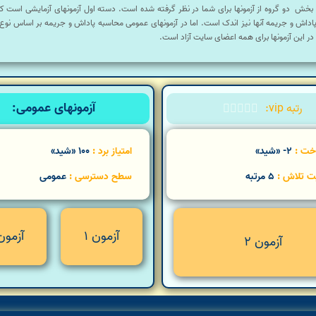
 بخش دو گروه از آزمونها برای شما در نظر گرفته شده است. دسته اول آزمونهای آزمایشی است که 
پاداش و جریمه آنها نیز اندک است. اما در آزمونهای عمومی محاسبه پاداش و جریمه بر اساس ن
ر این آزمونها برای همه اعضای سایت آزاد است.
آزمونهای عمومی:
رتبه vip:





اخت :
2- «شید»
امتیاز برد :
100 «شید»
ت تلاش :
5 مرتبه
سطح دسترسی :
عمومی
آزمون 1
آزمون 
آزمون 2