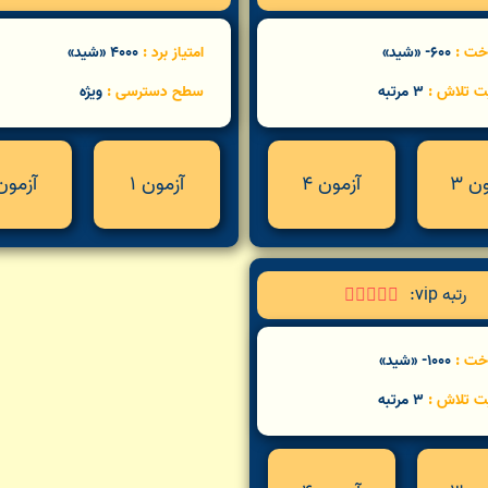
اخت :
600- «شید»
امتیاز برد :
4000 «شید»
ت تلاش :
3 مرتبه
سطح دسترسی :
ویژه
ن 3
آزمون 4
آزمون 1
آزمون 
رتبه vip:





اخت :
1000- «شید»
ت تلاش :
3 مرتبه