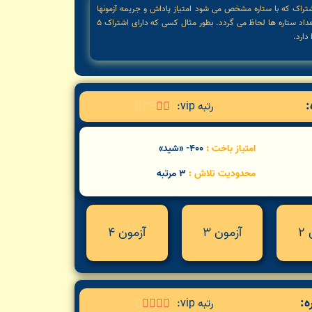
شتراک که با ستاره مشخص می شود امتیاز پاداش و جریمه آزمونها
متفاوت خواهد بود. لازم به ذکر است که ملاک سطح دسترسی براساس بالاترین میزان سطح یا همان تعداد ستاره ها لحاظ می گردد. بطور مثال کسی که دارای اشتراک 5
:
رتبه vip:





امتیاز باخت :
400- «شید»
محدودیت تلاش :
3 مرتبه
2
آزمون 3
آزمون 4
ه:
رتبه vip:




