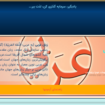
یادبگیر، سرمایه گذاری کن، لذت ببر...
زبان عَرَبی
(به
عربی
:
اللُّغَة العَرَبِيّة
) (گ
رسمی سازمان ملل متحد، زبان مقدس 
ولی عربی نوین معیار به عنوان زبان 
تأثیر عربی بر دیگر زبان‌های جهان مانن
مات خودرا بیازمایند…
زبان‌های ترکی چشمگیر است.
راهنمای آزمونها