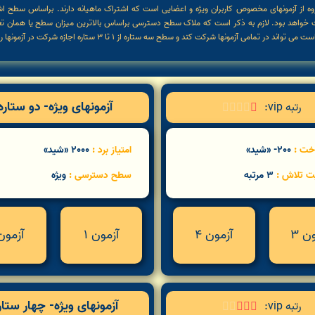
وه از آزمونهای مخصوص کاربران ویژه و اعضایی است که اشتراک ماهیانه دارند. براساس سطح ا
ی تواند در تمامی آزمونها شرکت کند و سطح سه ستاره از 1 تا 3 ستاره اجازه شرکت در آزمونها را دارد.
آزمونهای ویژه- دو ستاره
رتبه vip:





اخت :
200- «شید»
امتیاز برد :
2000 «شید»
ت تلاش :
3 مرتبه
سطح دسترسی :
ویژه
ن 3
آزمون 4
آزمون 1
آزمون 
آزمونهای ویژه- چهار ستار
رتبه vip:




