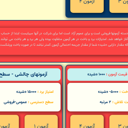
ن 3
آزمون 4
 دسته آزمونها فروشی است و برای عموم آزاد است اما برای شرکت در آنها میبایست ابتدا از حسا
غاز خواهد شد. امتیازات برد و باخت در هر آزمون متفاوت بوده ولی هر برد و هر باخت می توانند 
که مقدار دارایی «شید» شما از مقدار جریمه احتمالی آزمون کمتر نباشد تا در صورت باخت ورشکست
آزمونهای چالشی - سطح 
قیمت آزمون :
1000 «شید»
اخت :
5000- «شید»
امتیاز برد :
15000 «شید»
ت تلاش :
2 مرتبه
سطح دسترسی :
عمومی-فروشی
ن 3
آزمون 4
آزمون 1
آزمون 