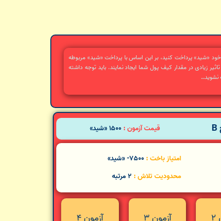
ب خود «شید» پرداخت کنید، بر این اساس با پرداخت «شید» مربوطه
تاثیر زیادی در مقدار کیف پول شما ایجاد نمایند. باید توجه داشته
 نشوید…
B
قیمت آزمون :
1500 «شید»
امتیاز باخت :
7500- «شید»
محدودیت تلاش :
2 مرتبه
2
آزمون 3
آزمون 4