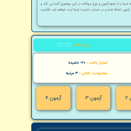
شما را با نحوه آزمون و نوع سوالات در این موضوع آشنا می کند و
وع آزمون لحاظ شده و در حساب «شید» شما ثبت خواهد شد. قابلیت
رتبه vip:





امتیاز باخت :
20- «شید»
محدودیت تلاش :
3 مرتبه
2
آزمون 3
آزمون 4