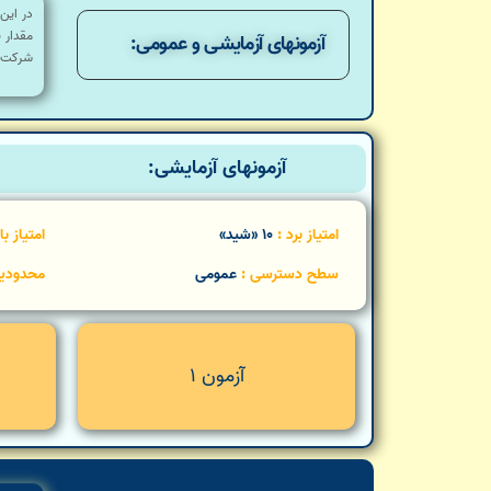
در این
مقدار 
آزمونهای آزمایشی و عمومی:
شرکت د
آزمونهای آزمایشی:
امتیاز برد :
10 «شید»
امتیاز ب
سطح دسترسی :
عمومی
محدودی
آزمون 1