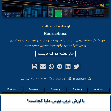
نویسنده این مطلب:
Bourseboss
من کاراکو هستم بورس شیدلند با مدیریت من اداره می شود. با سرمایه گذاری در
بورس شیدلند می توانید سود مناسبی کسب کنید.
سایر نوشته های این نویسنده
4:39 ب.ظ
Bourseboss
آبان 30, 1403
بدون نظر
منطقه A
منطقه B
منطقه C
منطقه D
منطقه E
با ارزش ترین بورس دنیا کجاست؟