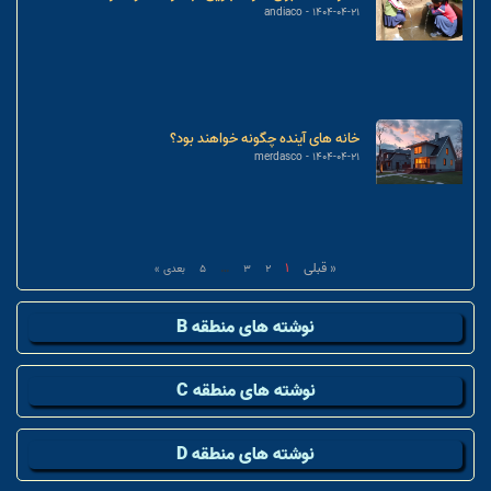
andiaco
1404-04-21
خانه های آینده چگونه خواهند بود؟
merdasco
1404-04-21
« قبلی
1
…
2
3
5
بعدی »
نوشته های منطقه B
نوشته های منطقه C
نوشته های منطقه D