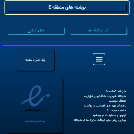
نوشته های منطقه E
کل نوشته ها
پنل کنترل
پنل کنترل سایت
شیدلند کجاست؟
شیدلند شهری با شگفتیهای فراوان…
اهداف پولشید
راهنمای دوره های آموزشی در پولشید
«شید» چیست؟
آزمونها و مسابقات در پولشید
بهترین روش برای دریافت جایزه ها در شیدلند